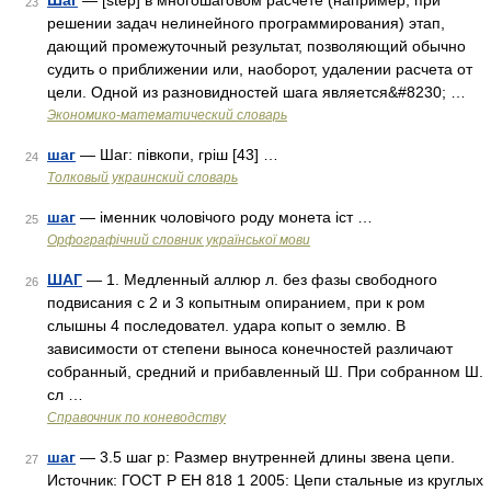
Шаг
— [step] в многошаговом расчете (например, при
23
решении задач нелинейного программирования) этап,
дающий промежуточный результат, позволяющий обычно
судить о приближении или, наоборот, удалении расчета от
цели. Одной из разновидностей шага является&#8230; …
Экономико-математический словарь
шаг
— Шаг: півкопи, гріш [43] …
24
Толковый украинский словарь
шаг
— іменник чоловічого роду монета іст …
25
Орфографічний словник української мови
ШАГ
— 1. Медленный аллюр л. без фазы свободного
26
подвисания с 2 и 3 копытным опиранием, при к ром
слышны 4 последовател. удара копыт о землю. В
зависимости от степени выноса конечностей различают
собранный, средний и прибавленный Ш. При собранном Ш.
сл …
Справочник по коневодству
шаг
— 3.5 шаг р: Размер внутренней длины звена цепи.
27
Источник: ГОСТ Р ЕН 818 1 2005: Цепи стальные из круглых