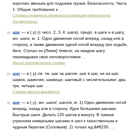
коротких звеньев для подъема грузов. Безопасность. Часть
1. Общие требования к …
Словарь-справочник терминов нормативно-технической
документации
шаг
— а ( у) (с числ. 2, З, 4: шага), предл. в шаге и в шагу,
28
мн. шаги, м. 1. Одно движение ногой вперед, назад или в
сторону, а также движение одной ногой вперед при ходьбе,
беге. Ступал он [Лемм] тяжело, на каждом шагу
перекидывая свое неповоротливое …
Малый академический словарь
шаг
— а ( у) см. тж. шаг за шагом, шаг в шаг, ни на шаг,
29
шажок, шажочек, шажище, шаговый с числительными: два,
три, четыре шаг …
Словарь многих выражений
шаг
— а ( у), мн. шаги/, шаго/в, м. 1) Одно движение ногой
30
вперед, назад или в сторону. Идти большими шагами.
Быстрые шаги. Делать 120 шагов в минуту. В тумане
утреннем неверными шагами я шел к таинственным и
чудным берегам (Соловьев). 2) только ед.&#8230; …